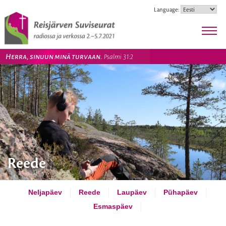
Skip
Language:
to
content
Herra, sinuun minä turvaan.
Psalmi 31:2
Reede
Neljapäev
Reede
Laupäev
Pühapäev
Esmaspäev