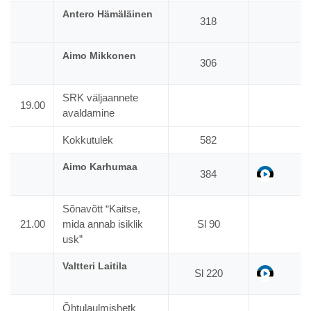
Antero Hämäläinen
318
Aimo Mikkonen
306
SRK väljaannete
19.00
avaldamine
Kokkutulek
582
Aimo Karhumaa
ee
384
Sõnavõtt “Kaitse,
21.00
mida annab isiklik
Sl 90
usk”
Valtteri Laitila
ee
Sl 220
Õhtulaulmishetk