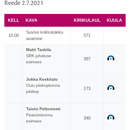
Reede 2.7.2021
KELL
KAVA
KIRIKULAUL
KUULA
Suvise kokkutuleku
10.00
571
avamine
Matti Taskila
SRK juhatuse
ee
397
esimees
Jukka Keskitalo
Oulu piiskopkonna
ee
173
piiskop
Taisto Peltoniemi
Peatoimkonna
ee
340
esimees