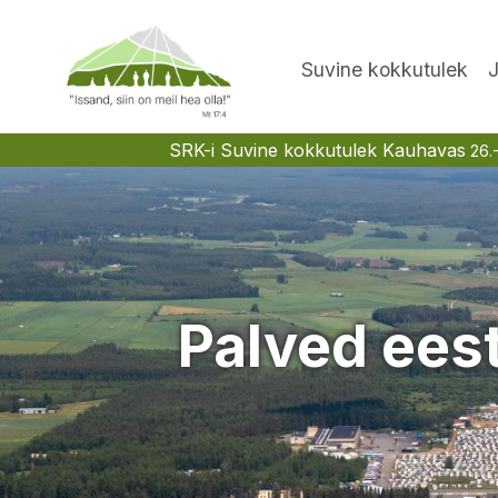
Suvine kokkutulek
Skip
to
SRK-i Suvine kokkutulek Kauhavas
26.
content
Palved ees