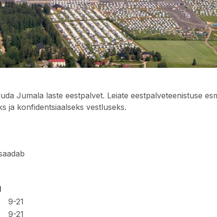
da Jumala laste eestpalvet. Leiate eestpalveteenistuse esma
uks ja konfidentsiaalseks vestluseks.
 saadab
d
9-21
9-21