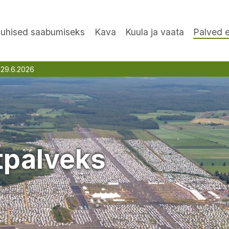
Juhised saabumiseks
Kava
Kuula ja vaata
Palved 
-29.6.2026
Otsingu alustamiseks sisestage otsingusõna.
tpalveks