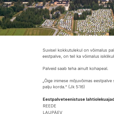
Suvisel kokkutulekul on võimalus palu
eestpalve, on teil ka võimalus isiklik
Palveid saab teha ainult kohapeal.
„Õige inimese mõjuvõimas eestpalve
palju korda.“ (Jk 5:16)
Eestpalveteenistuse lahtiolekuaja
REEDE
LAUPÄEV