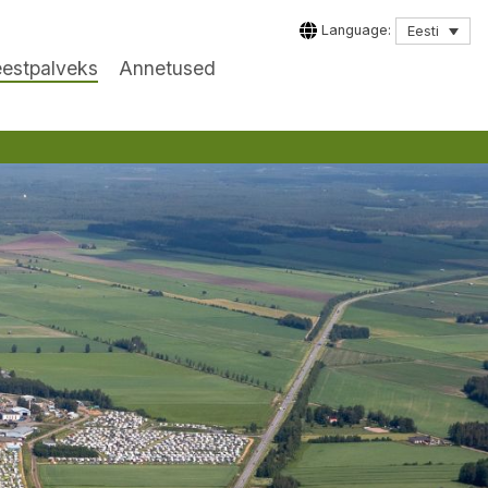
Language:
Eesti
eestpalveks
Annetused