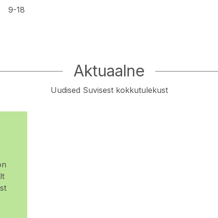
9-18
Aktuaalne
Uudised Suvisest kokkutulekust
on
lt
st