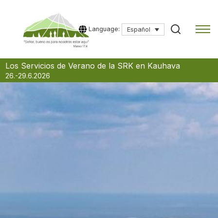
Language:
Español
Skip
Los Servicios de Verano de la SRK en Kauhava
to
26.-29.6.2026
content
Escriba un término de búsqueda para comenzar.