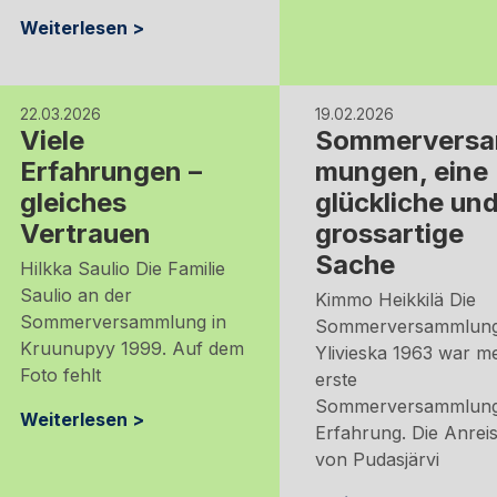
Weiterlesen >
22.03.2026
19.02.2026
Viele
Sommervers
Erfahrungen –
mungen, eine
gleiches
glückliche un
Vertrauen
grossartige
Sache
Hilkka Saulio Die Familie
Saulio an der
Kimmo Heikkilä Die
Sommerversammlung in
Sommerversammlung
Kruunupyy 1999. Auf dem
Ylivieska 1963 war m
Foto fehlt
erste
Sommerversammlun
Weiterlesen >
Erfahrung. Die Anrei
von Pudasjärvi