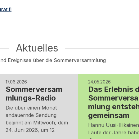
rat.fi
Aktuelles
und Ereignisse über die Sommerversammlung
17.06.2026
24.05.2026
Sommerversam
Das Erlebnis 
mlungs-Radio
Sommervers
mlung entste
Die über einen Monat
gemeinsam
andauernde Sendung
beginnt am Mittwoch, dem
Hannu Uusi-Illikaine
24. Juni 2026, um 12
Laufe der Jahre habe