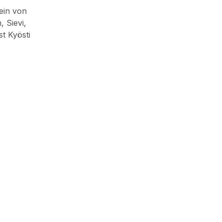
ein von
, Sievi,
t Kyösti