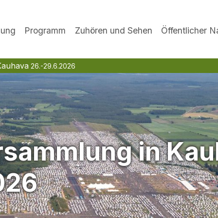
lung
Programm
Zuhören und Sehen
Öffentlicher 
Kauhava
26.-29.6.2026
sammlung in Kau
026
Geben Sie einen Suchbegriff ein, um zu suchen.