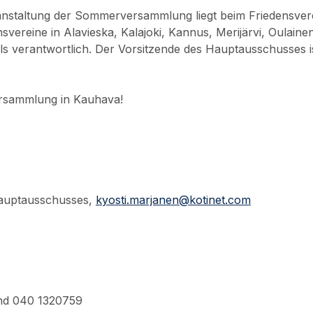
anstaltung der Sommerversammlung liegt beim Friedensver
svereine in Alavieska, Kalajoki, Kannus, Merijärvi, Oulainen
lls verantwortlich. Der Vorsitzende des Hauptausschusses is
rsammlung in Kauhava!
Hauptausschusses,
kyosti.marjanen@kotinet.com
nd 040 1320759