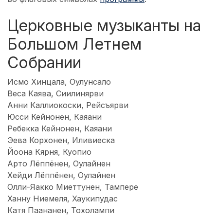
Церковные музыканты на
Большом Летнем
Собрании
Исмо Хинцала, Оулунсало
Веса Каява, Сиилинярви
Анни Каллиокоски, Рейсъярви
Юсси Кейнонен, Каяани
Ребекка Кейнонен, Каяани
Эева Корхонен, Иливиеска
Йоона Кярня, Куопио
Арто Лёппёнен, Оулайнен
Хейди Лёппёнен, Оулайнен
Олли-Яакко Миеттунен, Тампере
Ханну Ниемеля, Хаукипудас
Катя Паананен, Тохолампи