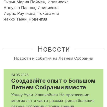
Силья-Мария Паймен, Иливиеска
Аннукка Палола, Иливиеска
Иирис Раутиола, Тохолампи
Яакко Тыни, Ярвенпяя
Новости
Новости и события на Летнем Собрании
24.05.2026
Создавайте опыт о Большом
Летнем Собрании вместе
Ханну Ууси-Илликайнен На протяжении
многих лет я часто рассматривал большие
летние собрания с точки зрения