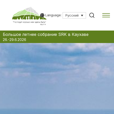
Language:
Русский
Skip
Большое летнее собрание SRK в Каухаве
to
26.-29.6.2026
content
Введите поисковый запрос для начала поиска.