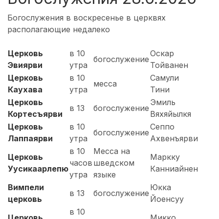
Богослужения в воскресенье в церквях
располагающие недалеко
Церковь
в 10
Оскар
богослужение
Эвиярви
утра
Тойванен
Церковь
в 10
Самули
месса
Каухава
утра
Тини
Церковь
Эмиль
в 13
богослужение
Кортесъярви
Вяхяйылкя
Церковь
в 10
Сеппо
богослужение
Лаппаярви
утра
Ахвенъярви
в 10
Месса на
Церковь
Маркку
часов
шведском
Уусикаарлепю
Канниайнен
утра
языке
Вимпели
Юкка
в 13
богослужение
церковь
Йоенсуу
в 10
Церковь
Микко