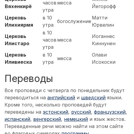
часов
месса
Вяхенкирё
Йегорофф
утра
Церковь
в 10
Матти
богослужение
Илихиярмя
утра
Юрвелин
в 10
Церковь
Иоганнес
часов
месса
Илистаро
Киннунен
утра
Церковь
в 10
Олави
месса
Иливиеска
утра
Исокоски
Переводы
Все проповеди с четверга по понедельник будут
переводиться на
английский
и
шведский
языки.
Кроме того, несколько проповедей будут
переведены на
эстонский
,
русский
,
французский
,
испанский
,
венгерский
,
немецкий
и язык жестов.
Переведенные речи можно найти на этом сайте
во флаговых символах
программы
.