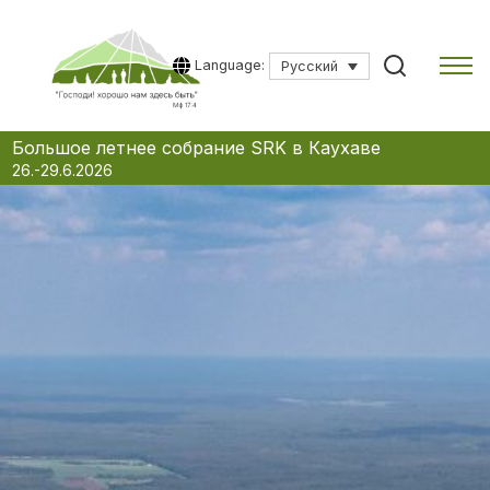
Language:
Русский
Skip
Большое летнее собрание SRK в Каухаве
to
26.-29.6.2026
content
Введите поисковый запрос для начала поиска.