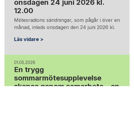
onsdagen 24 juni 2026 kl.
12.00
Mötesradions sändningar, som pågår i över en
månad, inleds onsdagen den 24 juni 2026 kl.
Läs vidare >
01.05.2026
En trygg
sommarmötesupplevelse
skapas genom samarbete – en
nyhet är räddningsvägarna på
centralområdet
Information om sommarmötet Arrangörernas
gemensamma mål är att sommarmötet ska
vara ett säkert evenemang för