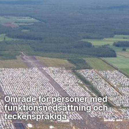
Område för personer med
funktionsnedsättning och
teckenspråkiga