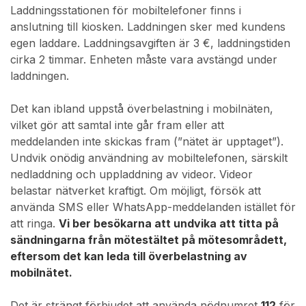
Laddningsstationen för mobiltelefoner finns i
anslutning till kiosken
.
Laddningen sker med kundens
egen laddare. Laddningsavgiften är 3 €, laddningstiden
cirka 2 timmar. Enheten måste vara avstängd under
laddningen.
Det kan ibland uppstå överbelastning i mobilnäten,
vilket gör att samtal inte går fram eller att
meddelanden inte skickas fram (”nätet är upptaget”).
Undvik onödig användning av mobiltelefonen, särskilt
nedladdning och uppladdning av videor. Videor
belastar nätverket kraftigt. Om möjligt, försök att
använda SMS eller WhatsApp-meddelanden istället för
att ringa.
Vi ber besökarna att undvika att titta på
sändningarna från mötestältet på mötesområdett,
eftersom det kan leda till överbelastning av
mobilnätet.
Det är strängt förbjudet att använda nödnumret
112
för