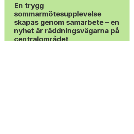
En trygg
sommarmötesupplevelse
skapas genom samarbete – en
nyhet är räddningsvägarna på
centralområdet
Information om sommarmötet Arrangörernas
gemensamma mål är att sommarmötet ska
vara ett säkert evenemang för
Läs vidare >
Alla nyheter ›