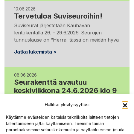
10.06.2026
Tervetuloa Suviseuroihin!
Suviseurat järjestetään Kauhavan
lentokentällä 26. – 29.6.2026. Seurojen
tunnuslause on “Herra, tässä on meidän hyvä
Jatka lukemista >
08.06.2026
Seurakenttä avautuu
keskiviikkona 24.6.2026 klo 9
Seurakenttä Kauhavalla avautuu seuravieraille
Hallitse yksityisyyttäsi
keskiviikkona 24.6.2026 kello 9. Ennen
keskiviikkoa saapuvilta vaaditaan Organisaatio-
Käytämme evästeiden kaltaisia tekniikoita laitteen tietojen
kyltti tai työmääräin
tallentamiseen ja/tai käyttämiseen. Teemme tämän
parantaaksemme selauskokemusta ja näyttääksemme (muita
Jatka lukemista >