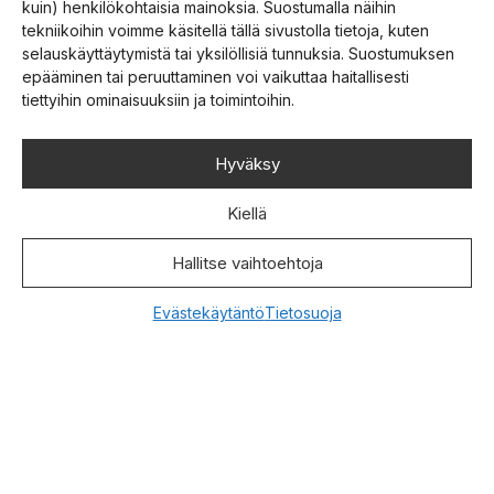
kuin) henkilökohtaisia mainoksia. Suostumalla näihin
tekniikoihin voimme käsitellä tällä sivustolla tietoja, kuten
selauskäyttäytymistä tai yksilöllisiä tunnuksia. Suostumuksen
epääminen tai peruuttaminen voi vaikuttaa haitallisesti
01.06.2026
tiettyihin ominaisuuksiin ja toimintoihin.
Meluhaittatiedote
Kauhavan lentokentän alueella järjestetään
Hyväksy
SRK:n Suviseurat 24.-29.6.2026. On
odotettavissa, että suuresta
Kiellä
yleisötapahtumasta tulee lähiympäristön
asukkaille
Hallitse vaihtoehtoja
Jatka lukemista >
Evästekäytäntö
Tietosuoja
24.05.2026
Suviseurakokemus
rakennetaan yhdessä
Hannu Uusi-Illikainen Olen vuosien varrella