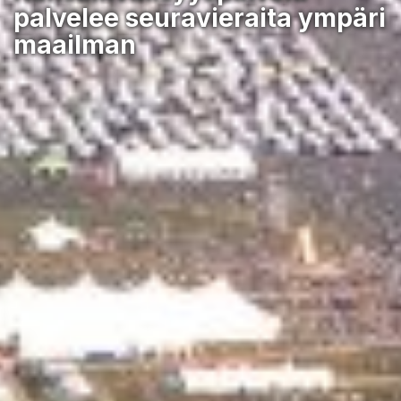
palvelee seuravieraita ympäri
maailman