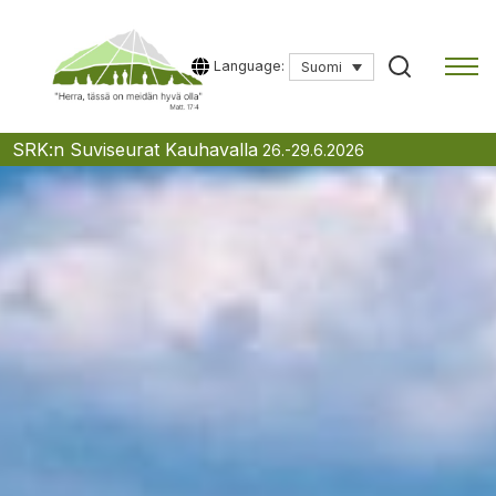
Language:
Suomi
Skip
SRK:n Suviseurat Kauhavalla
26.-29.6.2026
to
content
Kirjoita hakusana aloittaaksesi haun.