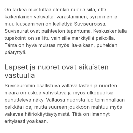
On tärkeä muistuttaa etenkin nuoria siitä, että
kaikenlainen väkivalta, varastaminen, syrjiminen ja
muu kiusaaminen on kiellettyä Suviseuroissa.
Suviseurat ovat päihteetön tapahtuma. Keskuskentällä
tupakointi on sallittu vain sille merkityillä paikoilla.
Tämä on hyvä muistaa myös ilta-aikaan, puheiden
päätyttyä.
Lapset ja nuoret ovat aikuisten
vastuulla
Suviseuroihin osallistuva valtava lasten ja nuorten
määrä on uskoa vahvistava ja myös ulkopuolisia
puhutteleva näky. Valtaosa nuorista luo toiminnallaan
pelkkää iloa, mutta suureen joukkoon mahtuu myös
vakavaa häiriökäyttäytymistä. Tätä on ilmennyt
erityisesti yöaikaan.