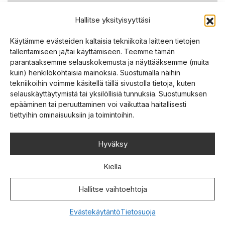
vesimyyriksi. Terveydenhuoltotoimikunnan
päällikkölääkäri Mikko
Hallitse yksityisyyttäsi
Jatka lukemista >
Käytämme evästeiden kaltaisia tekniikoita laitteen tietojen
tallentamiseen ja/tai käyttämiseen. Teemme tämän
parantaaksemme selauskokemusta ja näyttääksemme (muita
kuin) henkilökohtaisia mainoksia. Suostumalla näihin
24.06.2026
tekniikoihin voimme käsitellä tällä sivustolla tietoja, kuten
Welcome to Join the Summer
selauskäyttäytymistä tai yksilöllisiä tunnuksia. Suostumuksen
Services 2026 In Person or
epääminen tai peruuttaminen voi vaikuttaa haitallisesti
tiettyihin ominaisuuksiin ja toimintoihin.
Online
Summer Services by the Finnish SRK is the
Hyväksy
largest spiritual event in the Nordic countries.
Jatka lukemista >
Kiellä
Hallitse vaihtoehtoja
24.06.2026
Evästekäytäntö
Tietosuoja
Suviseurakenttä on avautunut