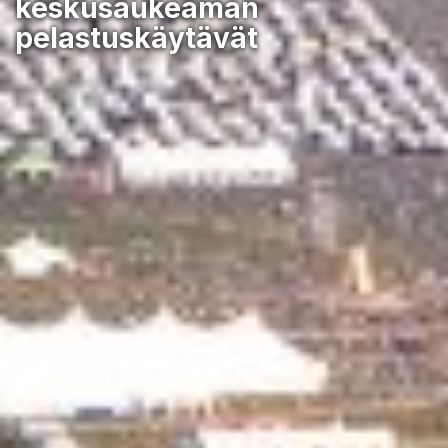
keskusaukeaman
pelastuskäytävät