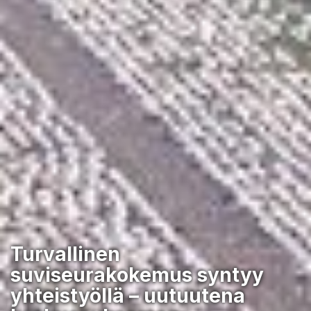
Turvallinen
suviseurakokemus syntyy
yhteistyöllä – uutuutena