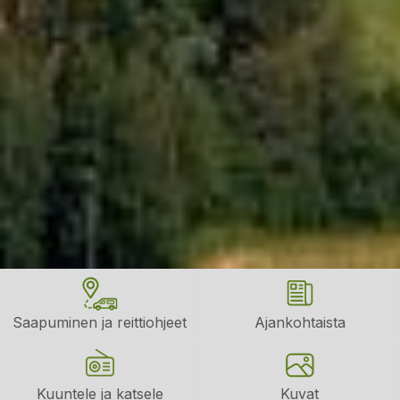
Saapuminen ja reittiohjeet
Ajankohtaista
Kuuntele ja katsele
Kuvat