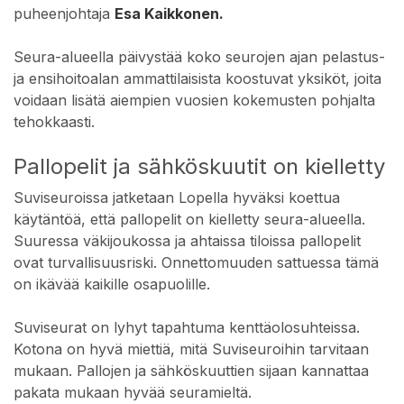
puheenjohtaja
Esa Kaikkonen.
Seura-alueella päivystää koko seurojen ajan pelastus-
ja ensihoitoalan ammattilaisista koostuvat yksiköt, joita
voidaan lisätä aiempien vuosien kokemusten pohjalta
tehokkaasti.
Pallopelit ja sähköskuutit on kielletty
Suviseuroissa jatketaan Lopella hyväksi koettua
käytäntöä, että pallopelit on kielletty seura-alueella.
Suuressa väkijoukossa ja ahtaissa tiloissa pallopelit
ovat turvallisuusriski. Onnettomuuden sattuessa tämä
on ikävää kaikille osapuolille.
Suviseurat on lyhyt tapahtuma kenttäolosuhteissa.
Kotona on hyvä miettiä, mitä Suviseuroihin tarvitaan
mukaan. Pallojen ja sähköskuuttien sijaan kannattaa
pakata mukaan hyvää seuramieltä.