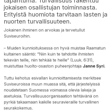
tapahtuma. Turvallisuus rakentuu
jokaisen osallistujan toiminnasta.
Erityistä huomiota tarvitaan lasten ja
nuorten turvallisuuteen.
Jokainen ihminen on arvokas ja tervetullut
Suviseuroihin.
– Muiden kunnioituksessa on hyvä muistaa Raamatun
kultainen sääntö: ”Niin kuin te tahdotte ihmisten
tekevän teille, niin tehkää te heille” (Luuk. 6:31),
muistuttaa huolto-osaston puheenjohtaja
Janne Syri
.
Tuttu kehotus esivallan kunnioittamisesta merkitsee
Suviseuroissa muun muassa sitä, että järjestelyissä
noudatetaan Suomessa voimassa olevia lakeja ja
asetuksia. Turvallisuusorganisaation tehtävänä on
pyrkiä takaamaan kaikille seuravieraille turvallinen
seurakokemus.