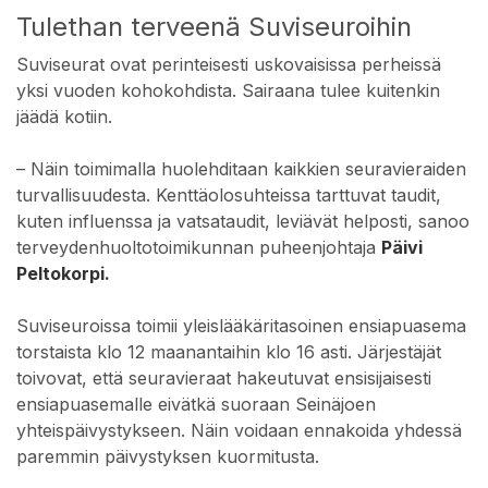
Tulethan terveenä Suviseuroihin
Suviseurat ovat perinteisesti uskovaisissa perheissä
yksi vuoden kohokohdista. Sairaana tulee kuitenkin
jäädä kotiin.
– Näin toimimalla huolehditaan kaikkien seuravieraiden
turvallisuudesta. Kenttäolosuhteissa tarttuvat taudit,
kuten influenssa ja vatsataudit, leviävät helposti, sanoo
terveydenhuoltotoimikunnan puheenjohtaja
Päivi
Peltokorpi.
Suviseuroissa toimii yleislääkäritasoinen ensiapuasema
torstaista klo 12 maanantaihin klo 16 asti. Järjestäjät
toivovat, että seuravieraat hakeutuvat ensisijaisesti
ensiapuasemalle eivätkä suoraan Seinäjoen
yhteispäivystykseen. Näin voidaan ennakoida yhdessä
paremmin päivystyksen kuormitusta.