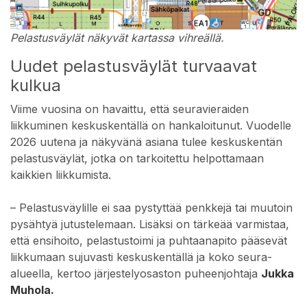
Pelastusväylät näkyvät kartassa vihreällä.
Uudet pelastusväylät turvaavat
kulkua
Viime vuosina on havaittu, että seuravieraiden
liikkuminen keskuskentällä on hankaloitunut. Vuodelle
2026 uutena ja näkyvänä asiana tulee keskuskentän
pelastusväylät, jotka on tarkoitettu helpottamaan
kaikkien liikkumista.
– Pelastusväylille ei saa pystyttää penkkejä tai muutoin
pysähtyä jutustelemaan. Lisäksi on tärkeää varmistaa,
että ensihoito, pelastustoimi ja puhtaanapito pääsevät
liikkumaan sujuvasti keskuskentällä ja koko seura-
alueella, kertoo järjestelyosaston puheenjohtaja
Jukka
Muhola.