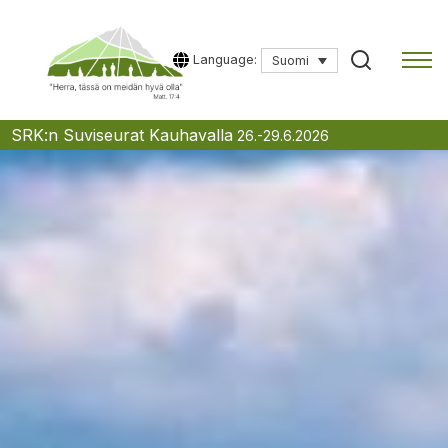
Language:
Suomi
Skip
SRK:n Suviseurat Kauhavalla
26.-29.6.2026
to
content
Kirjoita hakusana aloittaaksesi haun.