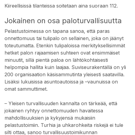
Kiireellisissä tilanteissa soitetaan aina suoraan 112.
Jokainen on osa paloturvallisuutta
Pelastustoimessa on tapana sanoa, että paras
onnettomuus tai tulipalo on sellainen, joka on jäänyt
toteutumatta. Etenkin tulipaloissa merkityksellisimmät
hetket palon rajaamisen suhteen ovat ensimmäiset
minuutit, sillä pientä paloa on lähtökohtaisesti
helpompia hallita kuin laajaa. Suviseurakentällä on yli
200 organisaation käsisammutinta yleisesti saatavilla.
Lisäksi lukuisissa asuntoautoissa ja –vaunuissa on
omat sammuttimet.
– Yleisen turvallisuuden kannalta on tärkeää, että
jokainen ryhtyy onnettomuuden havaitessa
mahdollisuuksien ja kykyjensä mukaisiin
pelastustoimiin. Turhia ja uhkarohkeita riskejä ei tule
silti ottaa, sanoo turvallisuustoimikunnan