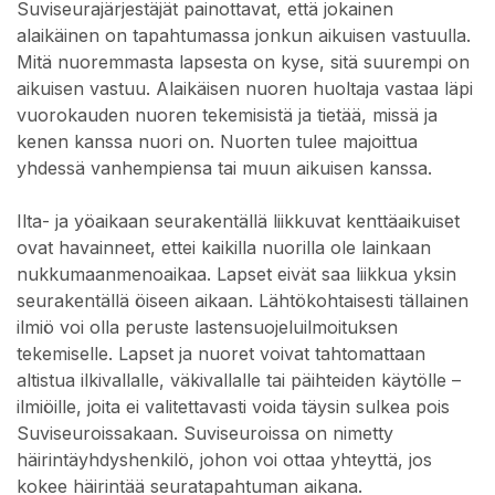
Suviseurajärjestäjät painottavat, että jokainen
alaikäinen on tapahtumassa jonkun aikuisen vastuulla.
Mitä nuoremmasta lapsesta on kyse, sitä suurempi on
aikuisen vastuu. Alaikäisen nuoren huoltaja vastaa läpi
vuorokauden nuoren tekemisistä ja tietää, missä ja
kenen kanssa nuori on. Nuorten tulee majoittua
yhdessä vanhempiensa tai muun aikuisen kanssa.
Ilta- ja yöaikaan seurakentällä liikkuvat kenttäaikuiset
ovat havainneet, ettei kaikilla nuorilla ole lainkaan
nukkumaanmenoaikaa. Lapset eivät saa liikkua yksin
seurakentällä öiseen aikaan. Lähtökohtaisesti tällainen
ilmiö voi olla peruste lastensuojeluilmoituksen
tekemiselle. Lapset ja nuoret voivat tahtomattaan
altistua ilkivallalle, väkivallalle tai päihteiden käytölle –
ilmiöille, joita ei valitettavasti voida täysin sulkea pois
Suviseuroissakaan. Suviseuroissa on nimetty
häirintäyhdyshenkilö, johon voi ottaa yhteyttä, jos
kokee häirintää seuratapahtuman aikana.