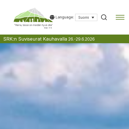
Language:
Suomi
Skip
SRK:n Suviseurat Kauhavalla
26.-29.6.2026
to
content
Kirjoita hakusana aloittaaksesi haun.