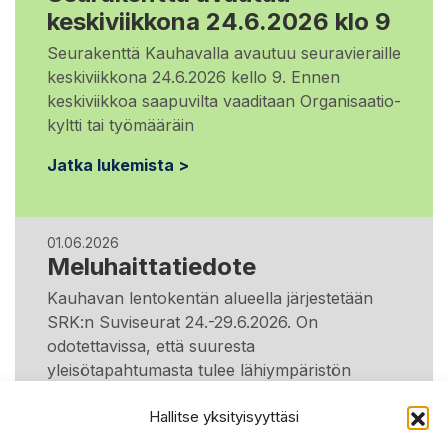
keskiviikkona 24.6.2026 klo 9
Seurakenttä Kauhavalla avautuu seuravieraille
keskiviikkona 24.6.2026 kello 9. Ennen
keskiviikkoa saapuvilta vaaditaan Organisaatio-
kyltti tai työmääräin
Jatka lukemista >
01.06.2026
Meluhaittatiedote
Kauhavan lentokentän alueella järjestetään
SRK:n Suviseurat 24.-29.6.2026. On
odotettavissa, että suuresta
yleisötapahtumasta tulee lähiympäristön
asukkaille
Hallitse yksityisyyttäsi
Jatka lukemista >