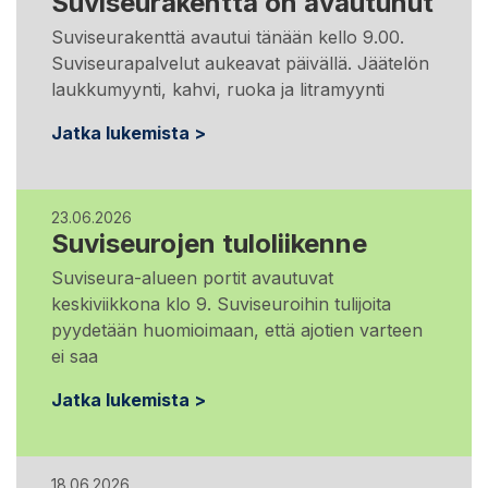
Suviseurakenttä on avautunut
Suviseurakenttä avautui tänään kello 9.00.
Suviseurapalvelut aukeavat päivällä. Jäätelön
laukkumyynti, kahvi, ruoka ja litramyynti
Jatka lukemista >
23.06.2026
Suviseurojen tuloliikenne
Suviseura-alueen portit avautuvat
keskiviikkona klo 9. Suviseuroihin tulijoita
pyydetään huomioimaan, että ajotien varteen
ei saa
Jatka lukemista >
18.06.2026