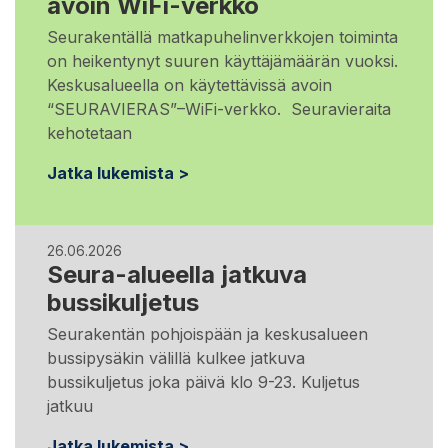
avoin WiFi-verkko
Seurakentällä matkapuhelinverkkojen toiminta
on heikentynyt suuren käyttäjämäärän vuoksi.
Keskusalueella on käytettävissä avoin
“SEURAVIERAS”–WiFi-verkko. Seuravieraita
kehotetaan
Jatka lukemista >
26.06.2026
Seura-alueella jatkuva
bussikuljetus
Seurakentän pohjoispään ja keskusalueen
bussipysäkin välillä kulkee jatkuva
bussikuljetus joka päivä klo 9-23. Kuljetus
jatkuu
Jatka lukemista >