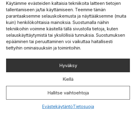
Käytämme evästeiden kaltaisia tekniikoita laitteen tietojen
tallentamiseen ja/tai käyttämiseen. Teemme tämän
parantaaksemme selauskokemusta ja näyttääksemme (muita
24.05.2026
kuin) henkilökohtaisia mainoksia. Suostumalla näihin
Suviseurakokemus
tekniikoihin voimme käsitellä tällä sivustolla tietoja, kuten
rakennetaan yhdessä
selauskäyttäytymistä tai yksilöllisiä tunnuksia. Suostumuksen
epääminen tai peruuttaminen voi vaikuttaa haitallisesti
Hannu Uusi-Illikainen Olen vuosien varrella
tiettyihin ominaisuuksiin ja toimintoihin.
tarkastellut Suviseuroja usein riskien ja
turvallisuuden näkökulmasta. Mieleeni on
Hyväksy
noussut
Jatka lukemista >
Kiellä
Hallitse vaihtoehtoja
01.05.2026
Evästekäytäntö
Tietosuoja
Turvallinen suviseurakokemus
syntyy yhteistyöllä –
uutuutena keskusaukeaman
pelastuskäytävät